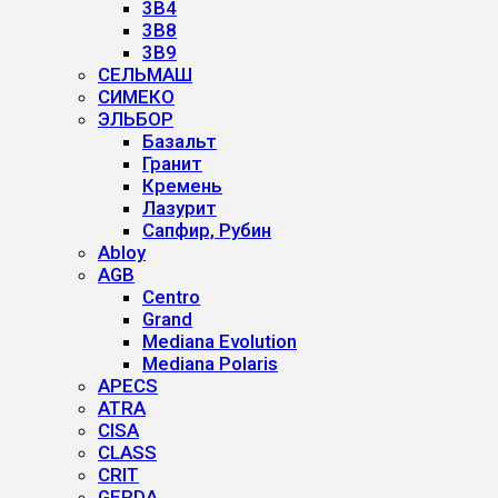
3B4
3B8
3B9
СЕЛЬМАШ
СИМЕКО
ЭЛЬБОР
Базальт
Гранит
Кремень
Лазурит
Сапфир, Рубин
Abloy
AGB
Centro
Grand
Mediana Evolution
Mediana Polaris
APECS
ATRA
CISA
CLASS
CRIT
GERDA