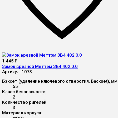
1 445
₽
Замок врезной Меттэм ЗВ4 402.0.0
Артикул:
1073
Бэксет (удаление ключевого отверстия, Backset), мм
55
Класс безопасности
2
Количество ригелей
3
Материал корпуса
сталь