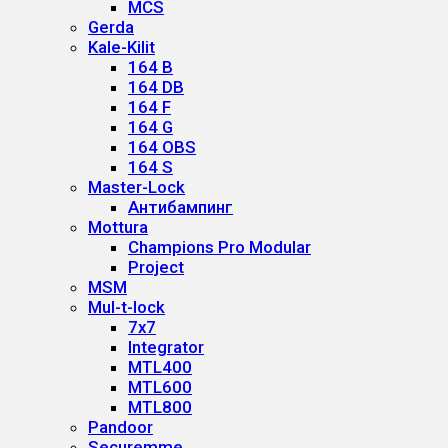
MCS
Gerda
Kale-Kilit
164 B
164 DB
164 F
164 G
164 OBS
164 S
Master-Lock
Антибампинг
Mottura
Champions Pro Modular
Project
MSM
Mul-t-lock
7x7
Integrator
MTL400
MTL600
MTL800
Pandoor
Securemme