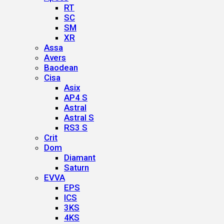
RT
SC
SM
XR
Assa
Avers
Baodean
Cisa
Asix
AP4 S
Astral
Astral S
RS3 S
Crit
Dom
Diamant
Saturn
EVVA
EPS
ICS
3KS
4KS