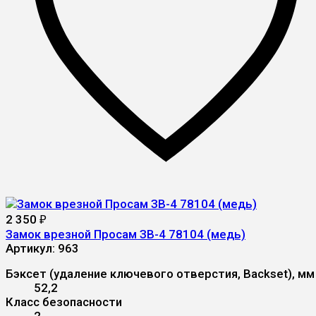
2 350
₽
Замок врезной Просам ЗВ-4 78104 (медь)
Артикул:
963
Бэксет (удаление ключевого отверстия, Backset), мм
52,2
Класс безопасности
2