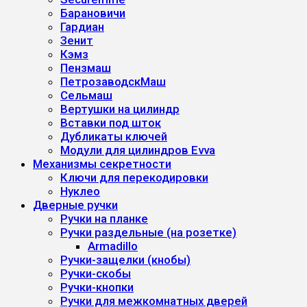
Барановичи
Гардиан
Зенит
Кэмз
Пензмаш
ПетрозаводскМаш
Сельмаш
Вертушки на цилиндр
Вставки под шток
Дубликаты ключей
Модули для цилиндров Evva
Механизмы секретности
Ключи для перекодировки
Нуклео
Дверные ручки
Ручки на планке
Ручки раздельные (на розетке)
Armadillo
Ручки-защелки (кнобы)
Ручки-скобы
Ручки-кнопки
Ручки для межкомнатных дверей