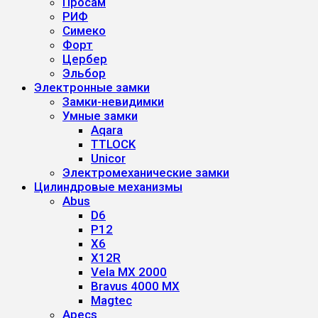
Просам
РИФ
Симеко
Форт
Цербер
Эльбор
Электронные замки
Замки-невидимки
Умные замки
Aqara
TTLOCK
Unicor
Электромеханические замки
Цилиндровые механизмы
Abus
D6
P12
X6
X12R
Vela MX 2000
Bravus 4000 MX
Magtec
Apecs