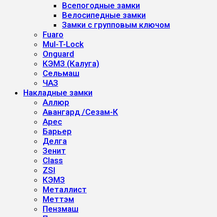
Всепогодные замки
Велосипедные замки
Замки с групповым ключом
Fuaro
Mul-T-Lock
Onguard
КЭМЗ (Калуга)
Сельмаш
ЧАЗ
Накладные замки
Аллюр
Авангард /Сезам-К
Арес
Барьер
Делга
Зенит
Class
ZSI
КЭМЗ
Металлист
Меттэм
Пензмаш