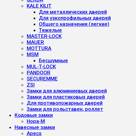
KALE KILIT
Для металлических дверей
Для узкопрофильных дверей
Общего назначения (легкие)
Тяжелые
MASTER-LOCK
MAUER
MOTTURA
MSM
Бесшумные
MUL-T-LOCK
PANDOOR
SECUREMME
ZSI
Замки для алюминиевых дверей
Замки для пластиковых дверей
Для противопожарных дверей
Замки для рольставен, роллет
Кодовые замки
Нора-М
Навесные замки
Apecs