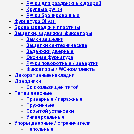
Ручки для раздвижных дверей
Круглые ручки
Ручки бронированные
Фурнитура Olivari
Броненакладки и пластины
Защелки, задвижки, фиксаторы
Замки защелки
Защелки сантехнические
Задвижки дверные
Оконная фурнитура
Ручки поворотные / завертки
Фиксаторы / WC-комплекты
Декоративные накладки
Доводчики
Со скользящей тягой
Петли дверные
Приварные / гаражные
Пружинные
Скрытой установки
Универсальные
Упоры дверные / ограничители
Напольные