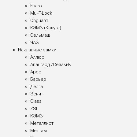
Fuaro
Mul-T-Lock
Onguard
КЭМЗ (Калуга)
Сельмаш
ЧАЗ
Накладные замки
Аллюр
Авангард /Сезам-К
Арес
Барьер
Делга
Зенит
Class
ZSI
КЭМЗ
Металлист
Меттэм