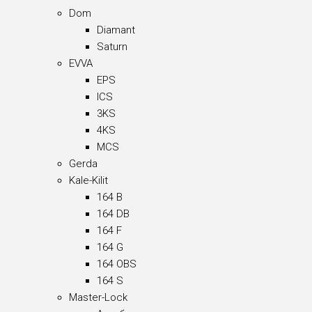
Dom
Diamant
Saturn
EVVA
EPS
ICS
3KS
4KS
MCS
Gerda
Kale-Kilit
164 B
164 DB
164 F
164 G
164 OBS
164 S
Master-Lock