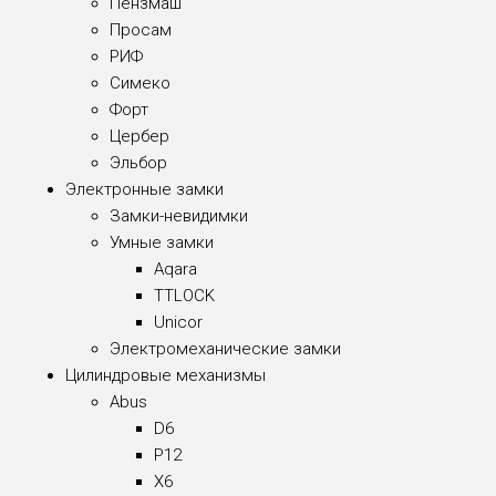
Пензмаш
Просам
РИФ
Симеко
Форт
Цербер
Эльбор
Электронные замки
Замки-невидимки
Умные замки
Aqara
TTLOCK
Unicor
Электромеханические замки
Цилиндровые механизмы
Abus
D6
P12
X6