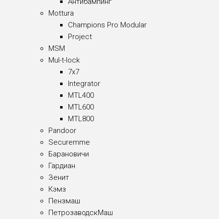
Антибампинг
Mottura
Champions Pro Modular
Project
MSM
Mul-t-lock
7x7
Integrator
MTL400
MTL600
MTL800
Pandoor
Securemme
Барановичи
Гардиан
Зенит
Кэмз
Пензмаш
ПетрозаводскМаш