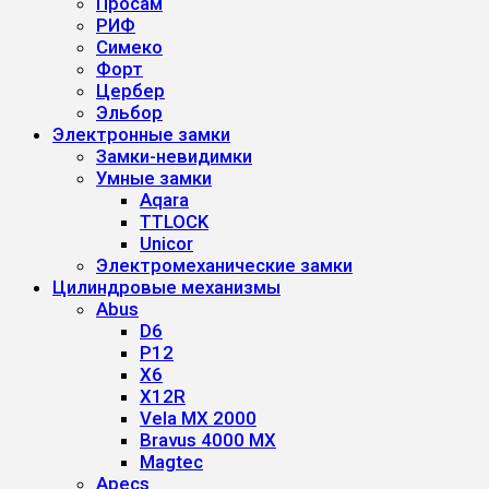
Просам
РИФ
Симеко
Форт
Цербер
Эльбор
Электронные замки
Замки-невидимки
Умные замки
Aqara
TTLOCK
Unicor
Электромеханические замки
Цилиндровые механизмы
Abus
D6
P12
X6
X12R
Vela MX 2000
Bravus 4000 MX
Magtec
Apecs