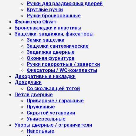
Ручки для раздвижных дверей
Круглые ручки
Ручки бронированные
Фурнитура Olivari
Броненакладки и пластины
Защелки, задвижки, фиксаторы
Замки защелки
Защелки сантехнические
Задвижки дверные
Оконная фурнитура
Ручки поворотные / завертки
Фиксаторы / WC-комплекты
Декоративные накладки
Доводчики
Со скользящей тягой
Петли дверные
Приварные / гаражные
Пружинные
Скрытой установки
Универсальные
Упоры дверные / ограничители
Напольные