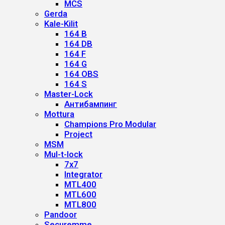
MCS
Gerda
Kale-Kilit
164 B
164 DB
164 F
164 G
164 OBS
164 S
Master-Lock
Антибампинг
Mottura
Champions Pro Modular
Project
MSM
Mul-t-lock
7x7
Integrator
MTL400
MTL600
MTL800
Pandoor
Securemme