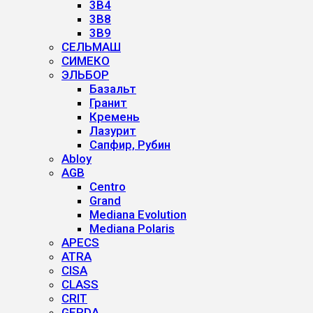
3B4
3B8
3B9
СЕЛЬМАШ
СИМЕКО
ЭЛЬБОР
Базальт
Гранит
Кремень
Лазурит
Сапфир, Рубин
Abloy
AGB
Centro
Grand
Mediana Evolution
Mediana Polaris
APECS
ATRA
CISA
CLASS
CRIT
GERDA