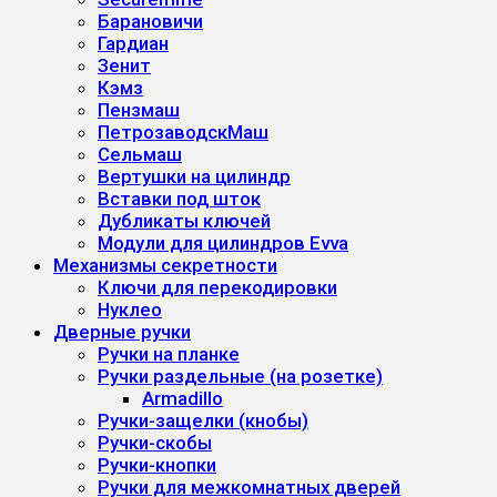
Барановичи
Гардиан
Зенит
Кэмз
Пензмаш
ПетрозаводскМаш
Сельмаш
Вертушки на цилиндр
Вставки под шток
Дубликаты ключей
Модули для цилиндров Evva
Механизмы секретности
Ключи для перекодировки
Нуклео
Дверные ручки
Ручки на планке
Ручки раздельные (на розетке)
Armadillo
Ручки-защелки (кнобы)
Ручки-скобы
Ручки-кнопки
Ручки для межкомнатных дверей