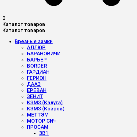
0
Каталог товаров
Каталог товаров
Врезные замки
АЛЛЮР
БАРАНОВИЧИ
БАРЬЕР
BORDER
ГАРДИАН
ГЕРИОН
ДААЗ
ЕРЕВАН
ЗЕНИТ
КЭМЗ (Калуга)
КЭМЗ (Ковров)
МЕТТЭМ
МОТОР СИЧ
ПРОСАМ
ЗВ1