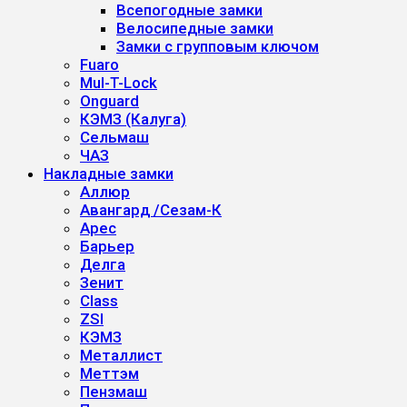
Всепогодные замки
Велосипедные замки
Замки с групповым ключом
Fuaro
Mul-T-Lock
Onguard
КЭМЗ (Калуга)
Сельмаш
ЧАЗ
Накладные замки
Аллюр
Авангард /Сезам-К
Арес
Барьер
Делга
Зенит
Class
ZSI
КЭМЗ
Металлист
Меттэм
Пензмаш