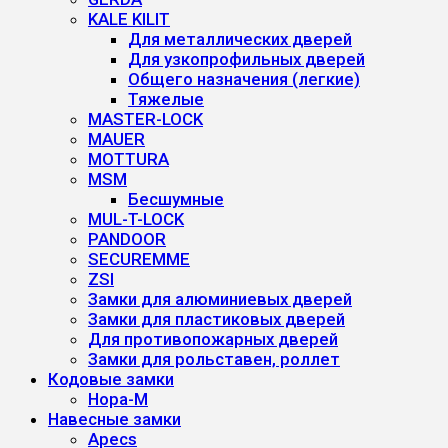
KALE KILIT
Для металлических дверей
Для узкопрофильных дверей
Общего назначения (легкие)
Тяжелые
MASTER-LOCK
MAUER
MOTTURA
MSM
Бесшумные
MUL-T-LOCK
PANDOOR
SECUREMME
ZSI
Замки для алюминиевых дверей
Замки для пластиковых дверей
Для противопожарных дверей
Замки для рольставен, роллет
Кодовые замки
Нора-М
Навесные замки
Apecs