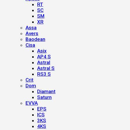
RT
SC
SM
XR
Assa
Avers
Baodean
Cisa
Asix
AP4 S
Astral
Astral S
RS3 S
Crit
Dom
Diamant
Saturn
EVVA
EPS
ICS
3KS
4KS