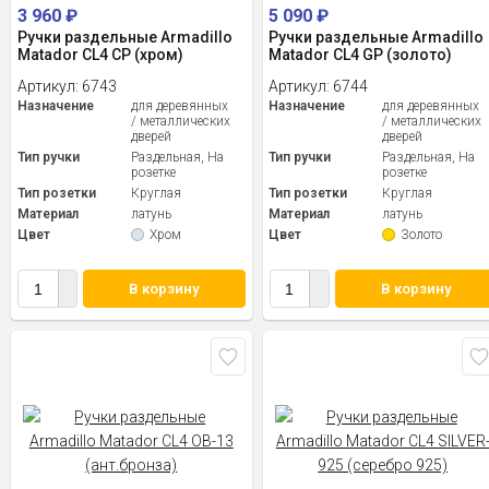
3 960
₽
5 090
₽
Ручки раздельные Armadillo
Ручки раздельные Armadillo
Matador CL4 CP (хром)
Matador CL4 GP (золото)
Артикул:
6743
Артикул:
6744
Назначение
для деревянных
Назначение
для деревянных
/ металлических
/ металлических
дверей
дверей
Тип ручки
Раздельная, На
Тип ручки
Раздельная, На
розетке
розетке
Тип розетки
Круглая
Тип розетки
Круглая
Материал
латунь
Материал
латунь
Цвет
Хром
Цвет
Золото
В корзину
В корзину