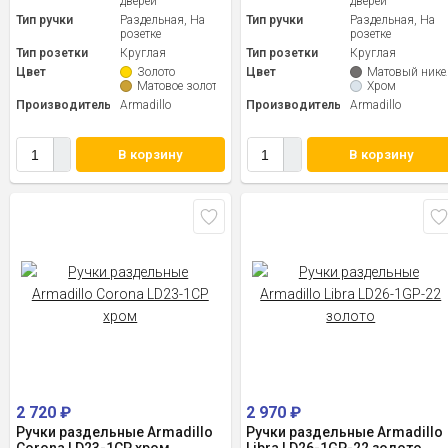
дверей
дверей
Тип ручки
Раздельная, На
Тип ручки
Раздельная, На
розетке
розетке
Тип розетки
Круглая
Тип розетки
Круглая
Цвет
Золото
Цвет
Матовый нике
Матовое золото
Хром
Производитель
Armadillo
Производитель
Armadillo
В корзину
В корзину
2 720
₽
2 970
₽
Ручки раздельные Armadillo
Ручки раздельные Armadillo