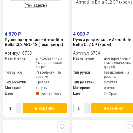
4 570
₽
4 000
₽
Ручки раздельные Armadillo
Ручки раздельные Armadillo
Bella CL2 ABL-18 (темн.медь)
Bella CL2 CP (хром)
Артикул:
6733
Артикул:
6734
Назначение
для деревянных
Назначение
для деревянных
/ металлических
/ металлических
дверей
дверей
Тип ручки
Раздельная, На
Тип ручки
Раздельная, На
розетке
розетке
Тип розетки
Круглая
Тип розетки
Круглая
Материал
латунь
Материал
латунь
Цвет
Темная медь
Цвет
Хром
В корзину
В корзину