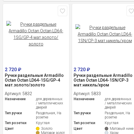
2 720
₽
2 720
₽
Ручки раздельные Armadillo
Ручки раздельные Armadillo
Octan Octan LD64-1SG/GP-4
Octan Octan LD64-1SN/CP-3
мат.золото/золото
мат.никель/хром
Артикул:
5832
Артикул:
5833
Назначение
для деревянных
Назначение
для деревянных
/ металлических
/ металлических
дверей
дверей
Тип ручки
Раздельная, На
Тип ручки
Раздельная, На
розетке
розетке
Тип розетки
Круглая
Тип розетки
Круглая
Цвет
Золото
Цвет
Матовый нике
Матовое золото
Хром