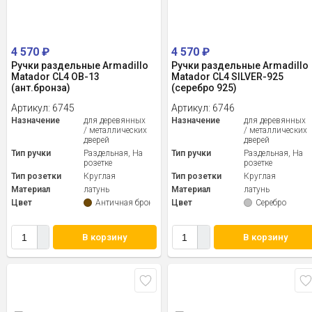
4 570
₽
4 570
₽
Ручки раздельные Armadillo
Ручки раздельные Armadillo
Matador CL4 OB-13
Matador CL4 SILVER-925
(ант.бронза)
(серебро 925)
Артикул:
6745
Артикул:
6746
Назначение
для деревянных
Назначение
для деревянных
/ металлических
/ металлических
дверей
дверей
Тип ручки
Раздельная, На
Тип ручки
Раздельная, На
розетке
розетке
Тип розетки
Круглая
Тип розетки
Круглая
Материал
латунь
Материал
латунь
Цвет
Античная бронза
Цвет
Серебро
В корзину
В корзину