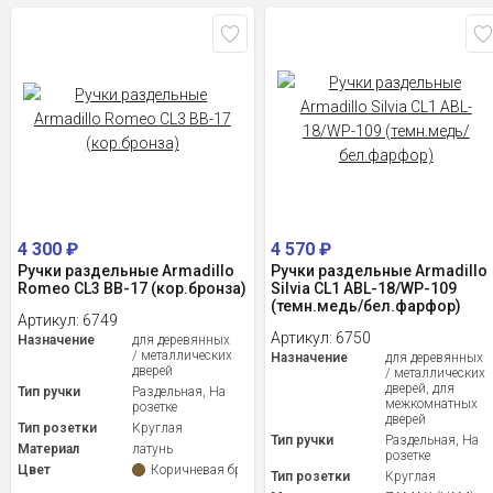
4 300
₽
4 570
₽
Ручки раздельные Armadillo
Ручки раздельные Armadillo
Romeo CL3 BB-17 (кор.бронза)
Silvia CL1 ABL-18/WP-109
(темн.медь/бел.фарфор)
Артикул:
6749
Артикул:
6750
Назначение
для деревянных
/ металлических
Назначение
для деревянных
дверей
/ металлических
дверей, для
Тип ручки
Раздельная, На
межкомнатных
розетке
дверей
Тип розетки
Круглая
Тип ручки
Раздельная, На
Материал
латунь
розетке
Цвет
Коричневая бронза
Тип розетки
Круглая