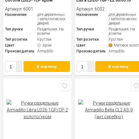
Corona LD23-1CP хром
Libra LD26-1GP-22 золото
Артикул:
6001
Артикул:
6002
Назначение
для деревянных
Назначение
для деревянных
/ металлических
/ металлических
дверей
дверей
Тип ручки
Раздельная, На
Тип ручки
Раздельная, На
розетке
розетке
Тип розетки
Круглая
Тип розетки
Круглая
Цвет
Хром
Цвет
Матовое золот
Производитель
Armadillo
Производитель
Armadillo
В корзину
В корзину