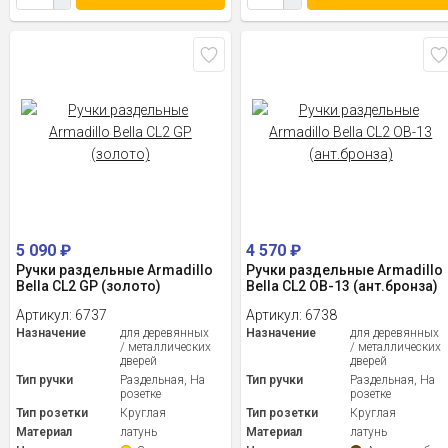
5 090
₽
4 570
₽
Ручки раздельные Armadillo
Ручки раздельные Armadillo
Bella CL2 GP (золото)
Bella CL2 OB-13 (ант.бронза)
Артикул:
6737
Артикул:
6738
Назначение
для деревянных
Назначение
для деревянных
/ металлических
/ металлических
дверей
дверей
Тип ручки
Раздельная, На
Тип ручки
Раздельная, На
розетке
розетке
Тип розетки
Круглая
Тип розетки
Круглая
Материал
латунь
Материал
латунь