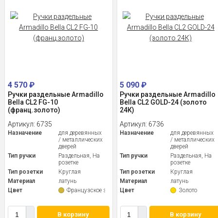
4 570
₽
5 090
₽
Ручки раздельные Armadillo
Ручки раздельные Armadillo
Bella CL2 FG-10
Bella CL2 GOLD-24 (золото
(франц.золото)
24К)
Артикул:
6735
Артикул:
6736
Назначение
для деревянных
Назначение
для деревянных
/ металлических
/ металлических
дверей
дверей
Тип ручки
Раздельная, На
Тип ручки
Раздельная, На
розетке
розетке
Тип розетки
Круглая
Тип розетки
Круглая
Материал
латунь
Материал
латунь
Цвет
Французское золото
Цвет
Золото
В корзину
В корзину