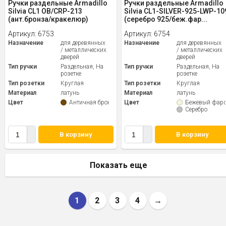
Ручки раздельные Armadillo
Ручки раздельные Armadillo
Silvia CL1 OB/СRP-213
Silvia CL1-SILVER-925-LWP-10
(ант.бронза/кракелюр)
(серебро 925/беж.фар...
Артикул:
6753
Артикул:
6754
Назначение
для деревянных
Назначение
для деревянных
/ металлических
/ металлических
дверей
дверей
Тип ручки
Раздельная, На
Тип ручки
Раздельная, На
розетке
розетке
Тип розетки
Круглая
Тип розетки
Круглая
Материал
латунь
Материал
латунь
Цвет
Античная бронза
Цвет
Бежевый фар
Серебро
В корзину
В корзину
Показать еще
1
2
3
4
→