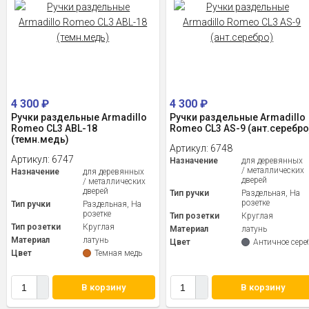
4 300
₽
4 300
₽
Ручки раздельные Armadillo
Ручки раздельные Armadillo
Romeo CL3 ABL-18
Romeo CL3 AS-9 (ант.серебро
(темн.медь)
Артикул:
6748
Артикул:
6747
Назначение
для деревянных
/ металлических
Назначение
для деревянных
дверей
/ металлических
дверей
Тип ручки
Раздельная, На
розетке
Тип ручки
Раздельная, На
розетке
Тип розетки
Круглая
Тип розетки
Круглая
Материал
латунь
Материал
латунь
Цвет
Античное сере
Цвет
Темная медь
В корзину
В корзину