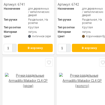
Артикул:
6741
Артикул:
6742
Назначение
для деревянных
Назначение
для деревянных
/ металлических
/ металлических
дверей
дверей
Тип ручки
Раздельная, На
Тип ручки
Раздельная, На
розетке
розетке
Тип розетки
Круглая
Тип розетки
Круглая
Материал
латунь
Материал
латунь
Цвет
Античное серебро
Цвет
Коричневая б
В корзину
В корзину