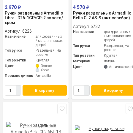
2 970
₽
4 570
₽
Ручки раздельные Armadillo
Ручки раздельные Armadillo
Libra LD26-1GP/CP-2 золото/
Bella CL2 AS-9 (ант.серебро)
хром
Артикул:
6732
Артикул:
6226
Назначение
для деревянных
/ металлических
Назначение
для деревянных
дверей
/ металлических
дверей
Тип ручки
Раздельная, На
розетке
Тип ручки
Раздельная, На
розетке
Тип розетки
Круглая
Тип розетки
Круглая
Материал
латунь
Цвет
Золото
Цвет
Античное сере
Хром
Производитель
Armadillo
В корзину
В корзину