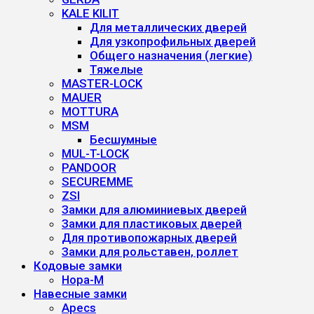
KALE KILIT
Для металлических дверей
Для узкопрофильных дверей
Общего назначения (легкие)
Тяжелые
MASTER-LOCK
MAUER
MOTTURA
MSM
Бесшумные
MUL-T-LOCK
PANDOOR
SECUREMME
ZSI
Замки для алюминиевых дверей
Замки для пластиковых дверей
Для противопожарных дверей
Замки для рольставен, роллет
Кодовые замки
Нора-М
Навесные замки
Apecs