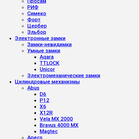
Просам
РИФ
Симеко
Форт
Цербер
Эльбор
Электронные замки
Замки-невидимки
Умные замки
Aqara
TTLOCK
Unicor
Электромеханические замки
Цилиндровые механизмы
Abus
D6
P12
X6
X12R
Vela MX 2000
Bravus 4000 MX
Magtec
Apecs