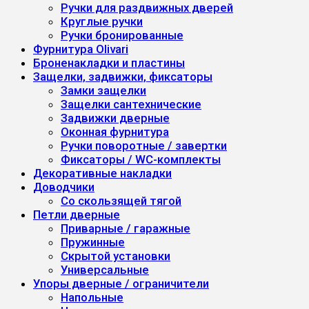
Ручки для раздвижных дверей
Круглые ручки
Ручки бронированные
Фурнитура Olivari
Броненакладки и пластины
Защелки, задвижки, фиксаторы
Замки защелки
Защелки сантехнические
Задвижки дверные
Оконная фурнитура
Ручки поворотные / завертки
Фиксаторы / WC-комплекты
Декоративные накладки
Доводчики
Со скользящей тягой
Петли дверные
Приварные / гаражные
Пружинные
Скрытой установки
Универсальные
Упоры дверные / ограничители
Напольные