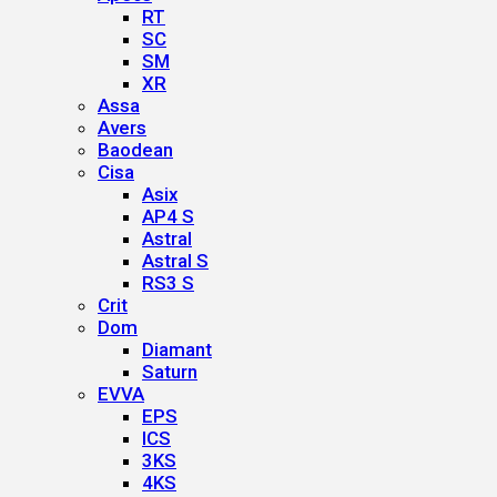
RT
SC
SM
XR
Assa
Avers
Baodean
Cisa
Asix
AP4 S
Astral
Astral S
RS3 S
Crit
Dom
Diamant
Saturn
EVVA
EPS
ICS
3KS
4KS