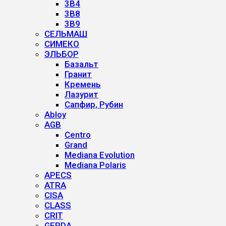
3B4
3B8
3B9
СЕЛЬМАШ
СИМЕКО
ЭЛЬБОР
Базальт
Гранит
Кремень
Лазурит
Сапфир, Рубин
Abloy
AGB
Centro
Grand
Mediana Evolution
Mediana Polaris
APECS
ATRA
CISA
CLASS
CRIT
GERDA