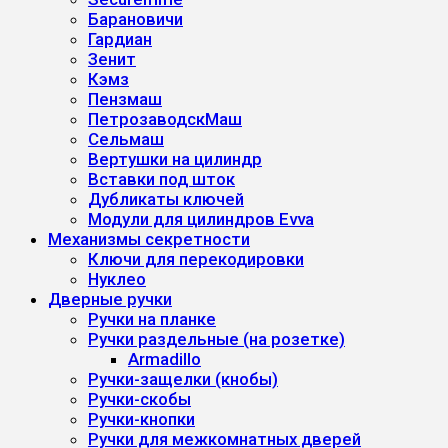
Барановичи
Гардиан
Зенит
Кэмз
Пензмаш
ПетрозаводскМаш
Сельмаш
Вертушки на цилиндр
Вставки под шток
Дубликаты ключей
Модули для цилиндров Evva
Механизмы секретности
Ключи для перекодировки
Нуклео
Дверные ручки
Ручки на планке
Ручки раздельные (на розетке)
Armadillo
Ручки-защелки (кнобы)
Ручки-скобы
Ручки-кнопки
Ручки для межкомнатных дверей