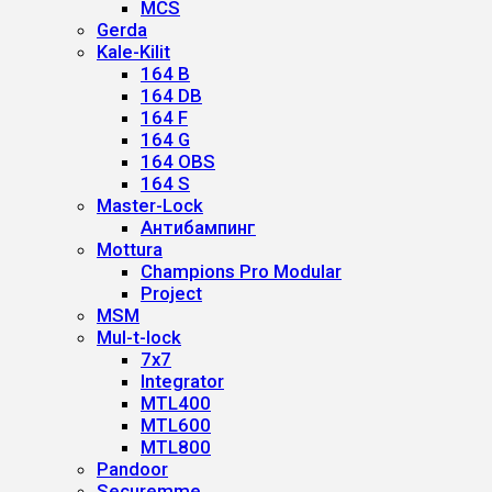
MCS
Gerda
Kale-Kilit
164 B
164 DB
164 F
164 G
164 OBS
164 S
Master-Lock
Антибампинг
Mottura
Champions Pro Modular
Project
MSM
Mul-t-lock
7x7
Integrator
MTL400
MTL600
MTL800
Pandoor
Securemme