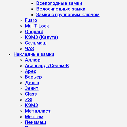
Всепогодные замки
Велосипедные замки
Замки с групповым ключом
Fuaro
Mul-T-Lock
Onguard
КЭМЗ (Калуга)
Сельмаш
ЧАЗ
Накладные замки
Аллюр
Авангард /Сезам-К
Арес
Барьер
Делга
Зенит
Class
ZSI
КЭМЗ
Металлист
Меттэм
Пензмаш