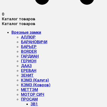
0
Каталог товаров
Каталог товаров
Врезные замки
АЛЛЮР
БАРАНОВИЧИ
БАРЬЕР
BORDER
ГАРДИАН
ГЕРИОН
ДААЗ
ЕРЕВАН
ЗЕНИТ
КЭМЗ (Калуга)
КЭМЗ (Ковров)
МЕТТЭМ
МОТОР СИЧ
ПРОСАМ
ЗВ1