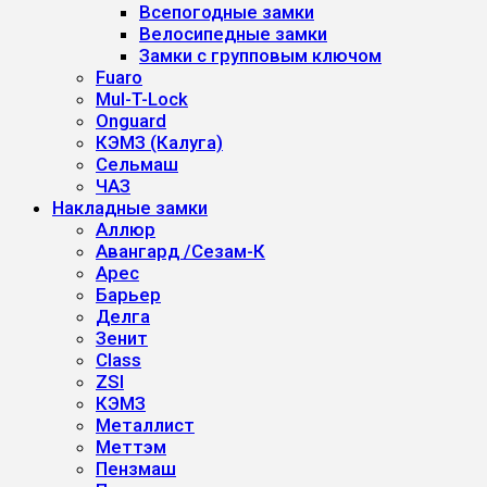
Всепогодные замки
Велосипедные замки
Замки с групповым ключом
Fuaro
Mul-T-Lock
Onguard
КЭМЗ (Калуга)
Сельмаш
ЧАЗ
Накладные замки
Аллюр
Авангард /Сезам-К
Арес
Барьер
Делга
Зенит
Class
ZSI
КЭМЗ
Металлист
Меттэм
Пензмаш