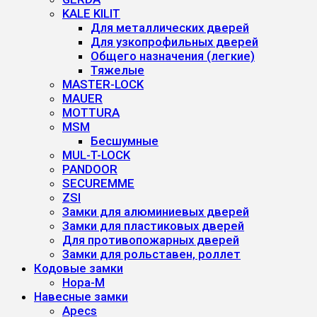
KALE KILIT
Для металлических дверей
Для узкопрофильных дверей
Общего назначения (легкие)
Тяжелые
MASTER-LOCK
MAUER
MOTTURA
MSM
Бесшумные
MUL-T-LOCK
PANDOOR
SECUREMME
ZSI
Замки для алюминиевых дверей
Замки для пластиковых дверей
Для противопожарных дверей
Замки для рольставен, роллет
Кодовые замки
Нора-М
Навесные замки
Apecs