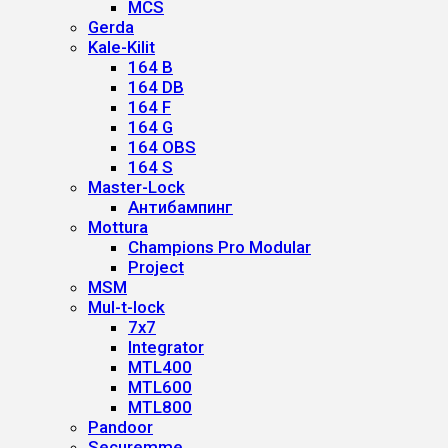
MCS
Gerda
Kale-Kilit
164 B
164 DB
164 F
164 G
164 OBS
164 S
Master-Lock
Антибампинг
Mottura
Champions Pro Modular
Project
MSM
Mul-t-lock
7x7
Integrator
MTL400
MTL600
MTL800
Pandoor
Securemme