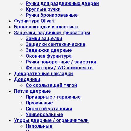
Ручки для раздвижных дверей
Круглые ручки
Ручки бронированные
Фурнитура Olivari
Броненакладки и пластины
Защелки, задвижки, фиксаторы
Замки защелки
Защелки сантехнические
Задвижки дверные
Оконная фурнитура
Ручки поворотные / завертки
Фиксаторы / WC-комплекты
Декоративные накладки
Доводчики
Со скользящей тягой
Петли дверные
Приварные / гаражные
Пружинные
Скрытой установки
Универсальные
Упоры дверные / ограничители
Напольные