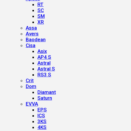
RT
SC
SM
XR
Assa
Avers
Baodean
Cisa
Asix
AP4 S
Astral
Astral S
RS3 S
Crit
Dom
Diamant
Saturn
EVVA
EPS
ICS
3KS
4KS