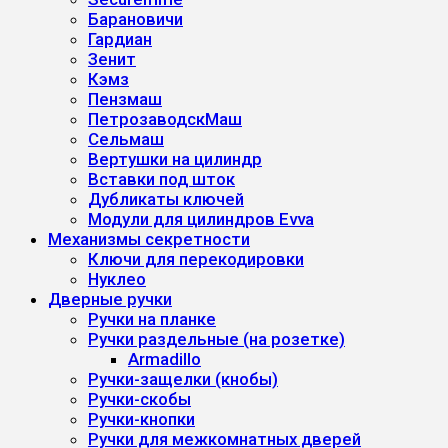
Барановичи
Гардиан
Зенит
Кэмз
Пензмаш
ПетрозаводскМаш
Сельмаш
Вертушки на цилиндр
Вставки под шток
Дубликаты ключей
Модули для цилиндров Evva
Механизмы секретности
Ключи для перекодировки
Нуклео
Дверные ручки
Ручки на планке
Ручки раздельные (на розетке)
Armadillo
Ручки-защелки (кнобы)
Ручки-скобы
Ручки-кнопки
Ручки для межкомнатных дверей