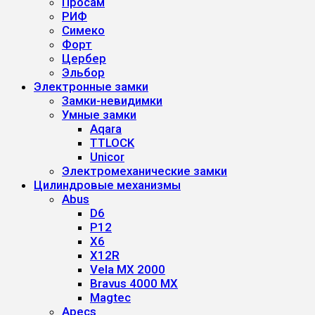
Просам
РИФ
Симеко
Форт
Цербер
Эльбор
Электронные замки
Замки-невидимки
Умные замки
Aqara
TTLOCK
Unicor
Электромеханические замки
Цилиндровые механизмы
Abus
D6
P12
X6
X12R
Vela MX 2000
Bravus 4000 MX
Magtec
Apecs