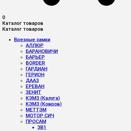
0
Каталог товаров
Каталог товаров
Врезные замки
АЛЛЮР
БАРАНОВИЧИ
БАРЬЕР
BORDER
ГАРДИАН
ГЕРИОН
ДААЗ
ЕРЕВАН
ЗЕНИТ
КЭМЗ (Калуга)
КЭМЗ (Ковров)
МЕТТЭМ
МОТОР СИЧ
ПРОСАМ
ЗВ1