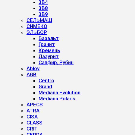
3B4
3B8
3B9
СЕЛЬМАШ
СИМЕКО
ЭЛЬБОР
Базальт
Гранит
Кремень
Лазурит
Сапфир, Рубин
Abloy
AGB
Centro
Grand
Mediana Evolution
Mediana Polaris
APECS
ATRA
CISA
CLASS
CRIT
GERDA