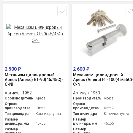
2 500
₽
2 600
₽
Механизм цилиндровый
Механизм цилиндровый
Apecs (Апекс) RT-90(45/45C)-
Apecs (Апекс) RT-100(45/55C)
C-NI
C-NI
Артикул:
1952
Артикул:
1953
Производитель
Apecs
Производитель
Apecs
Страна
Страна
производства
Китай
производства
Китай
Тип цилиндра
Ключ-вертушка
Тип цилиндра
Ключ-вертушка
Размер
Размер
цилиндра, мм
45x55
цилиндра, мм
45x55
Размер
Размер