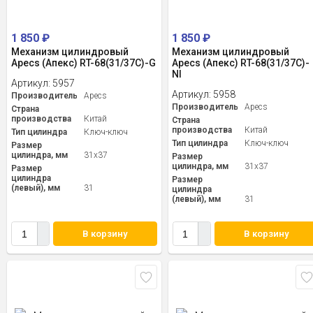
1 850
₽
1 850
₽
Механизм цилиндровый
Механизм цилиндровый
Apecs (Апекс) RT-68(31/37C)-G
Apecs (Апекс) RT-68(31/37C)-
NI
Артикул:
5957
Артикул:
5958
Производитель
Apecs
Производитель
Apecs
Страна
производства
Китай
Страна
производства
Китай
Тип цилиндра
Ключ-ключ
Тип цилиндра
Ключ-ключ
Размер
цилиндра, мм
31x37
Размер
цилиндра, мм
31x37
Размер
цилиндра
Размер
(левый), мм
31
цилиндра
(левый), мм
31
В корзину
В корзину