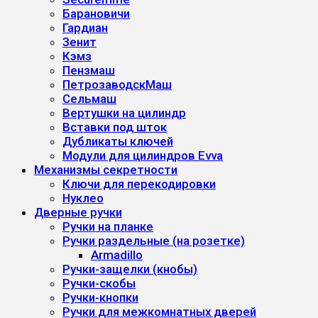
Барановичи
Гардиан
Зенит
Кэмз
Пензмаш
ПетрозаводскМаш
Сельмаш
Вертушки на цилиндр
Вставки под шток
Дубликаты ключей
Модули для цилиндров Evva
Механизмы секретности
Ключи для перекодировки
Нуклео
Дверные ручки
Ручки на планке
Ручки раздельные (на розетке)
Armadillo
Ручки-защелки (кнобы)
Ручки-скобы
Ручки-кнопки
Ручки для межкомнатных дверей