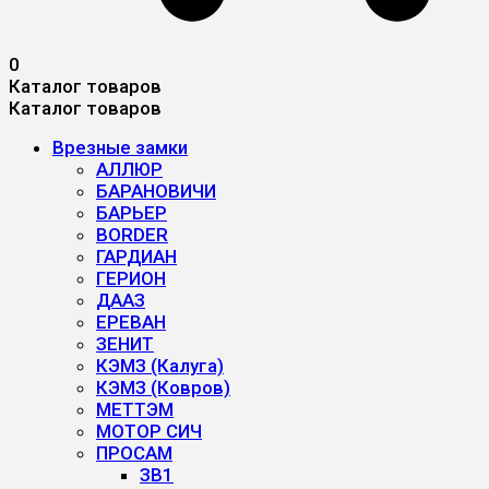
0
Каталог товаров
Каталог товаров
Врезные замки
АЛЛЮР
БАРАНОВИЧИ
БАРЬЕР
BORDER
ГАРДИАН
ГЕРИОН
ДААЗ
ЕРЕВАН
ЗЕНИТ
КЭМЗ (Калуга)
КЭМЗ (Ковров)
МЕТТЭМ
МОТОР СИЧ
ПРОСАМ
ЗВ1