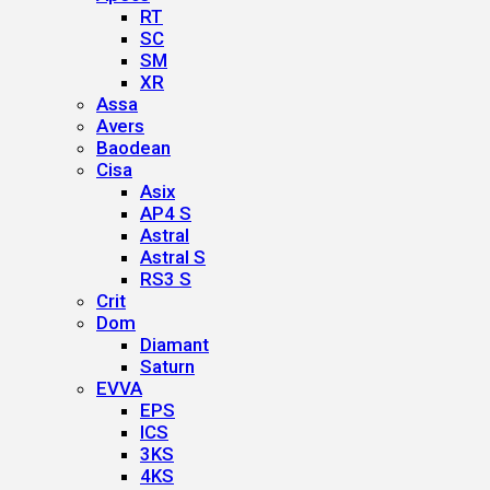
RT
SC
SM
XR
Assa
Avers
Baodean
Cisa
Asix
AP4 S
Astral
Astral S
RS3 S
Crit
Dom
Diamant
Saturn
EVVA
EPS
ICS
3KS
4KS