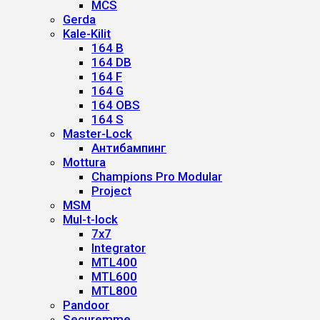
MCS
Gerda
Kale-Kilit
164 B
164 DB
164 F
164 G
164 OBS
164 S
Master-Lock
Антибампинг
Mottura
Champions Pro Modular
Project
MSM
Mul-t-lock
7x7
Integrator
MTL400
MTL600
MTL800
Pandoor
Securemme