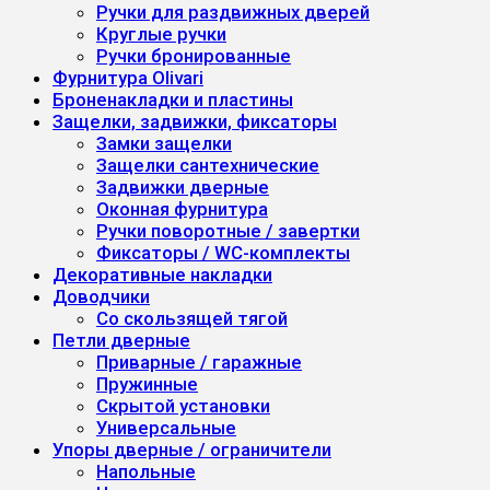
Ручки для раздвижных дверей
Круглые ручки
Ручки бронированные
Фурнитура Olivari
Броненакладки и пластины
Защелки, задвижки, фиксаторы
Замки защелки
Защелки сантехнические
Задвижки дверные
Оконная фурнитура
Ручки поворотные / завертки
Фиксаторы / WC-комплекты
Декоративные накладки
Доводчики
Со скользящей тягой
Петли дверные
Приварные / гаражные
Пружинные
Скрытой установки
Универсальные
Упоры дверные / ограничители
Напольные