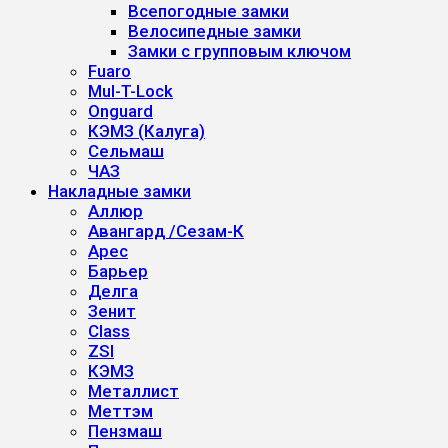
Всепогодные замки
Велосипедные замки
Замки с групповым ключом
Fuaro
Mul-T-Lock
Onguard
КЭМЗ (Калуга)
Сельмаш
ЧАЗ
Накладные замки
Аллюр
Авангард /Сезам-К
Арес
Барьер
Делга
Зенит
Class
ZSI
КЭМЗ
Металлист
Меттэм
Пензмаш