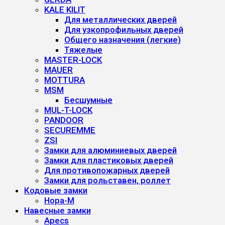
KALE KILIT
Для металлических дверей
Для узкопрофильных дверей
Общего назначения (легкие)
Тяжелые
MASTER-LOCK
MAUER
MOTTURA
MSM
Бесшумные
MUL-T-LOCK
PANDOOR
SECUREMME
ZSI
Замки для алюминиевых дверей
Замки для пластиковых дверей
Для противопожарных дверей
Замки для рольставен, роллет
Кодовые замки
Нора-М
Навесные замки
Apecs