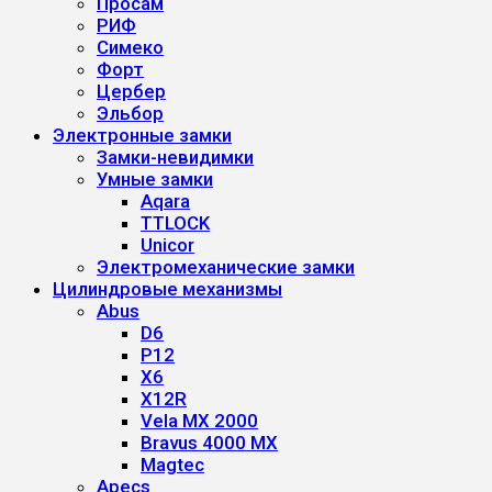
Просам
РИФ
Симеко
Форт
Цербер
Эльбор
Электронные замки
Замки-невидимки
Умные замки
Aqara
TTLOCK
Unicor
Электромеханические замки
Цилиндровые механизмы
Abus
D6
P12
X6
X12R
Vela MX 2000
Bravus 4000 MX
Magtec
Apecs