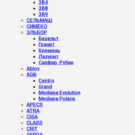
3B4
3B8
3B9
СЕЛЬМАШ
СИМЕКО
ЭЛЬБОР
Базальт
Гранит
Кремень
Лазурит
Сапфир, Рубин
Abloy
AGB
Centro
Grand
Mediana Evolution
Mediana Polaris
APECS
ATRA
CISA
CLASS
CRIT
GERDA