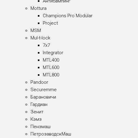
Антибампинг
Mottura
Champions Pro Modular
Project
MSM
Mul-t-lock
7x7
Integrator
MTL400
MTL600
MTL800
Pandoor
Securemme
Барановичи
Гардиан
Зенит
Кэмз
Пензмаш
ПетрозаводскМаш