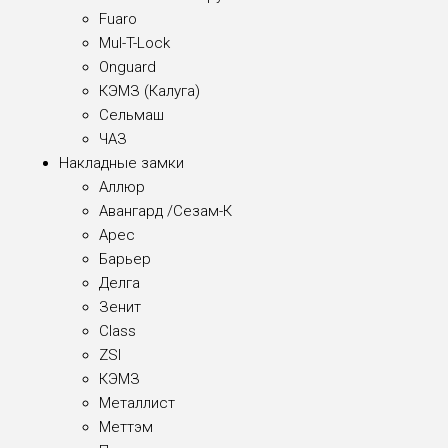
Fuaro
Mul-T-Lock
Onguard
КЭМЗ (Калуга)
Сельмаш
ЧАЗ
Накладные замки
Аллюр
Авангард /Сезам-К
Арес
Барьер
Делга
Зенит
Class
ZSI
КЭМЗ
Металлист
Меттэм