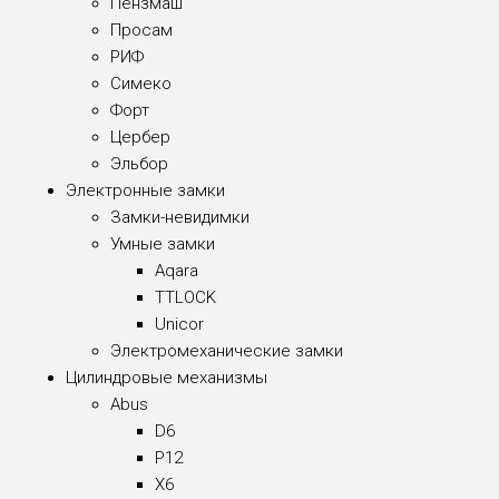
Пензмаш
Просам
РИФ
Симеко
Форт
Цербер
Эльбор
Электронные замки
Замки-невидимки
Умные замки
Aqara
TTLOCK
Unicor
Электромеханические замки
Цилиндровые механизмы
Abus
D6
P12
X6