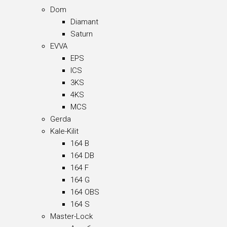
Dom
Diamant
Saturn
EVVA
EPS
ICS
3KS
4KS
MCS
Gerda
Kale-Kilit
164 B
164 DB
164 F
164 G
164 OBS
164 S
Master-Lock