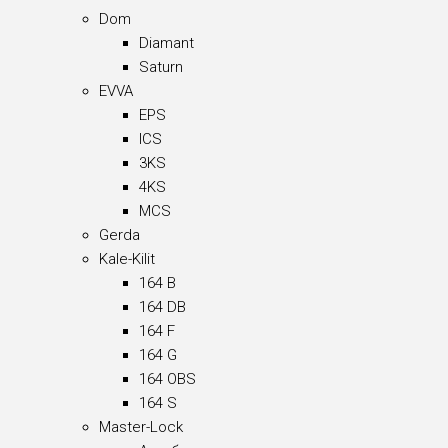
Dom
Diamant
Saturn
EVVA
EPS
ICS
3KS
4KS
MCS
Gerda
Kale-Kilit
164 B
164 DB
164 F
164 G
164 OBS
164 S
Master-Lock