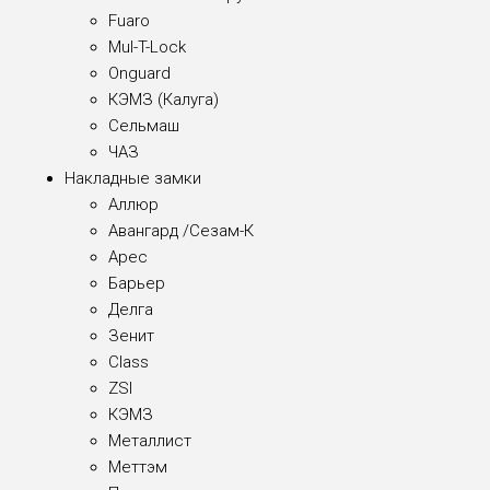
Fuaro
Mul-T-Lock
Onguard
КЭМЗ (Калуга)
Сельмаш
ЧАЗ
Накладные замки
Аллюр
Авангард /Сезам-К
Арес
Барьер
Делга
Зенит
Class
ZSI
КЭМЗ
Металлист
Меттэм