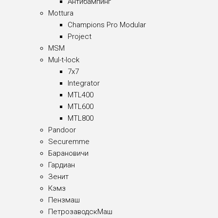
Антибампинг
Mottura
Champions Pro Modular
Project
MSM
Mul-t-lock
7x7
Integrator
MTL400
MTL600
MTL800
Pandoor
Securemme
Барановичи
Гардиан
Зенит
Кэмз
Пензмаш
ПетрозаводскМаш