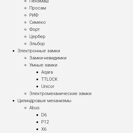
Пензмаш
Просам
РИФ
Симеко
Форт
Цербер
Эльбор
Электронные замки
Замки-невидимки
Умные замки
Aqara
TTLOCK
Unicor
Электромеханические замки
Цилиндровые механизмы
Abus
D6
P12
X6